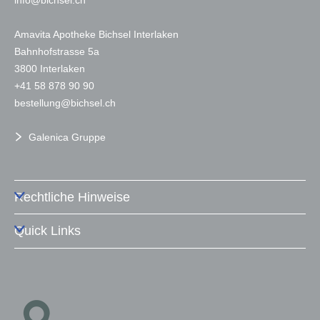
nf
b
chs
l
ch
Amavita Apotheke Bichsel Interlaken
Bahnhofstrasse 5a
3800 Interlaken
+41 58 878 90 90
b
st
ll
ng
b
chs
l
ch
Galenica Gruppe
Rechtliche Hinweise
Quick Links