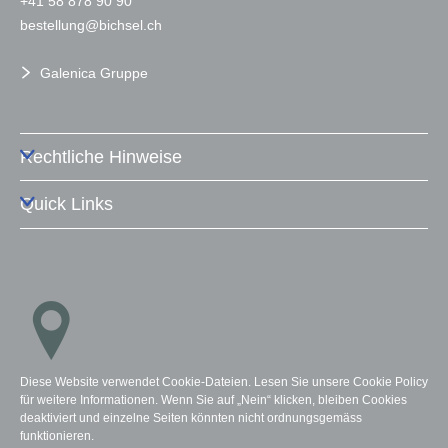
+41 58 878 90 90
b
st
ll
ng
b
chs
l
ch
Galenica Gruppe
Rechtliche Hinweise
Quick Links
Diese Website verwendet Cookie-Dateien. Lesen Sie unsere Cookie Policy
Standorte
für weitere Informationen. Wenn Sie auf „Nein“ klicken, bleiben Cookies
deaktiviert und einzelne Seiten könnten nicht ordnungsgemäss
funktionieren.