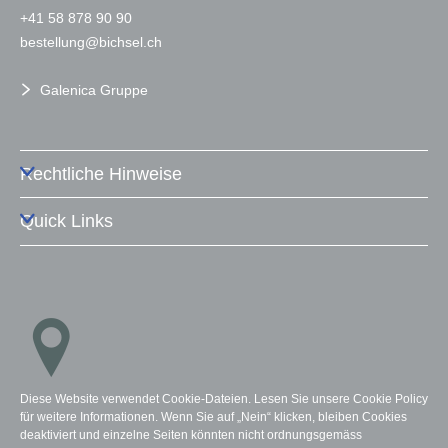
+41 58 878 90 90
b
st
ll
ng
b
chs
l
ch
Galenica Gruppe
Rechtliche Hinweise
Quick Links
Diese Website verwendet Cookie-Dateien. Lesen Sie unsere Cookie Policy
Standorte
für weitere Informationen. Wenn Sie auf „Nein“ klicken, bleiben Cookies
deaktiviert und einzelne Seiten könnten nicht ordnungsgemäss