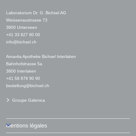
Laboratorium Dr. G. Bichsel AG
Weissenaustrasse 73
3800 Unterseen
+
41 33 827 80 00
nf
b
chs
l
ch
Amavita Apotheke Bichsel Interlaken
Bahnhofstrasse 5a
3800 Interlaken
+41 58 878 90 90
b
st
ll
ng
b
chs
l
ch
Groupe Galenica
Mentions légales