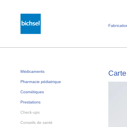
Footer
[Accesskey + 0]
[Accesskey + 1]
[Accesskey + 2]
[Accesskey + 3]
[Accesskey + 5]
Accueil
Navigation
Contenu
Contact
Plan du site
Recherche
Fabricatio
Carte 
Médicaments
Pharmacie pédiatrique
Cosmétiques
Prestations
Check-ups
Conseils de santé