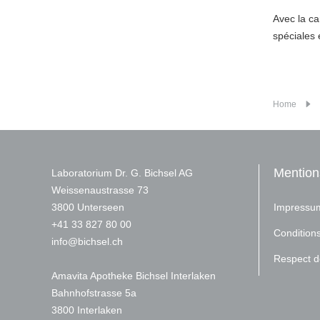
Avec la ca
spéciales 
Home
Mention
Laboratorium Dr. G. Bichsel AG
Weissenaustrasse 73
3800 Unterseen
Impressu
+
41 33 827 80 00
Conditions 
nf
b
chs
l
ch
Respect de
Amavita Apotheke Bichsel Interlaken
Bahnhofstrasse 5a
3800 Interlaken