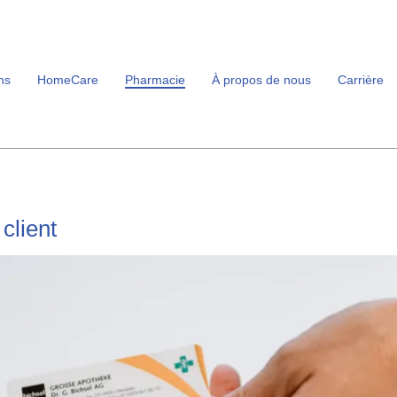
ns
HomeCare
Pharmacie
À propos de nous
Carrière
client