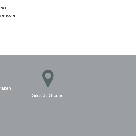
fres
s encore!
rlaken
Sites du Groupe