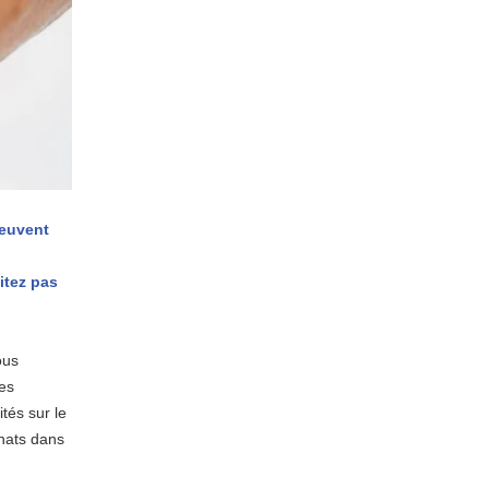
peuvent
itez pas
ous
les
tés sur le
chats dans