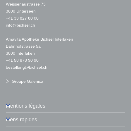
Weissenaustrasse 73
3800 Unterseen
+
41 33 827 80 00
nf
b
chs
l
ch
Amavita Apotheke Bichsel Interlaken
Bahnhofstrasse 5a
3800 Interlaken
+41 58 878 90 90
b
st
ll
ng
b
chs
l
ch
Groupe Galenica
Mentions légales
Liens rapides