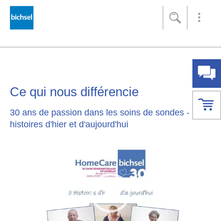
Footer
[Accesskey + 0]
[Accesskey + 1]
[Accesskey + 2]
[Accesskey + 3]
[Accesskey + 5]
Accueil
Navigation
Contenu
Contact
Plan du site
Recherche
Ce qui nous différencie
30 ans de passion dans les soins de sondes - 3
histoires d'hier et d'aujourd'hui
Video
Player