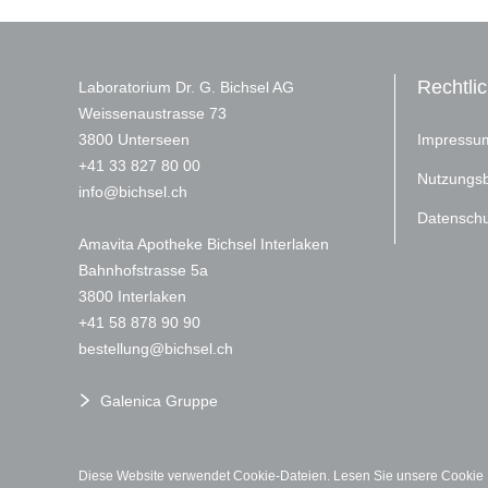
Rechtli
Laboratorium Dr. G. Bichsel AG
Weissenaustrasse 73
3800 Unterseen
Impressu
+
41 33 827 80 00
Nutzungs
nf
b
chs
l
ch
Datenschu
Amavita Apotheke Bichsel Interlaken
Bahnhofstrasse 5a
3800 Interlaken
+41 58 878 90 90
b
st
ll
ng
b
chs
l
ch
Galenica Gruppe
Diese Website verwendet Cookie-Dateien. Lesen Sie unsere Cookie Po