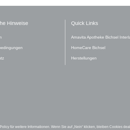
che Hinweise
Quick Links
m
Amavita Apotheke Bichsel Inter
bedingungen
HomeCare Bichsel
tz
Herstellungen
licy für weitere Informationen. Wenn Sie auf „Nein“ klicken, bleiben Cookies dea